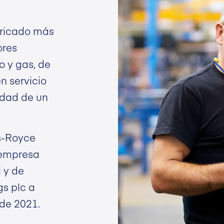
bricado más
ores
o y gas, de
n servicio
lidad de un
s-Royce
 empresa
l y de
gs plc a
 de 2021.