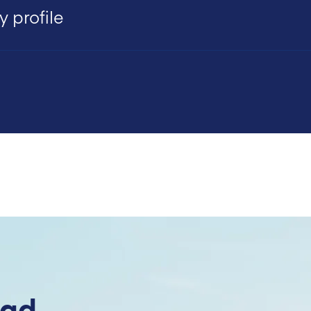
 profile
dad